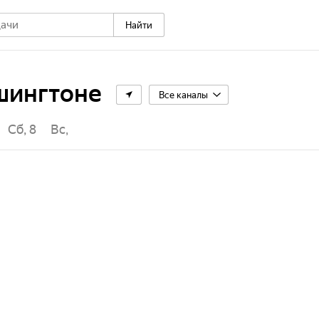
Найти
шингтоне
Все каналы
Сб, 8
Вс, 9
Пн, 10
Вт, 11
Ср, 12
Чт, 13
Пт, 